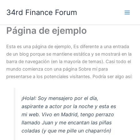
Ir
34rd Finance Forum
al
contenido
Página de ejemplo
Esta es una página de ejemplo, Es diferente a una entrada
de un blog porque se mantiene estática y se mostrará en la
barra de navegación (en la mayoría de temas). Casi todo el
mundo comienza con una página Sobre mí para
presentarse a los potenciales visitantes. Podría ser algo así:
¡Hola!: Soy mensajero por el día,
aspirante a actor por la noche y esta es
mi web. Vivo en Madrid, tengo perrazo
llamado Juan y me encantan las piñas
coladas (y que me pille un chaparrón)